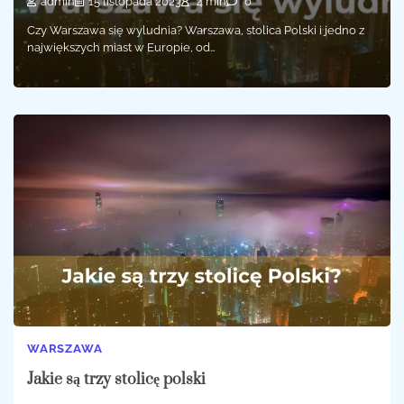
admin
15 listopada 2023
4 min
0
Czy Warszawa się wyludnia? Warszawa, stolica Polski i jedno z
największych miast w Europie, od…
WARSZAWA
Jakie są trzy stolicę polski