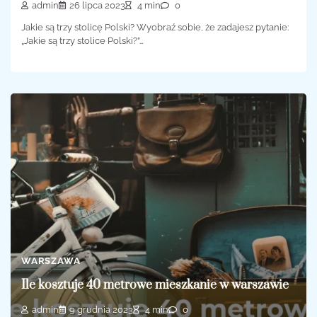
admin
26 lipca 2023
4 min
0
Jakie są trzy stolicę Polski? Wyobraź sobie, że zadajesz pytanie:
„Jakie są trzy stolice Polski?”…
WARSZAWA
Ile kosztuje 40 metrowe mieszkanie w warszawie
admin
9 grudnia 2023
4 min
0