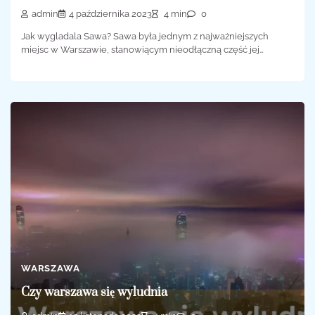
admin
4 października 2023
4 min
0
Jak wygladala Sawa? Sawa była jednym z najważniejszych
miejsc w Warszawie, stanowiącym nieodłączną część jej…
WARSZAWA
Czy warszawa się wyludnia