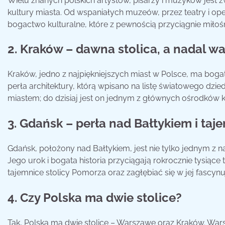
Wielu znanych polskich artystów, pisarzy i muzyków jest 
kultury miasta. Od wspaniałych muzeów, przez teatry i oper
bogactwo kulturalne, które z pewnością przyciągnie miłośn
2. Kraków – dawna stolica, a nadal w
Kraków, jedno z najpiękniejszych miast w Polsce, ma bogat
perła architektury, którą wpisano na listę światowego dz
miastem; do dzisiaj jest on jednym z głównych ośrodków k
3. Gdańsk – perła nad Bałtykiem i taj
Gdańsk, położony nad Bałtykiem, jest nie tylko jednym z n
Jego urok i bogata historia przyciągają rokrocznie tysiąc
tajemnice stolicy Pomorza oraz zagłębiać się w jej fascynuj
4. Czy Polska ma dwie stolice?
Tak, Polska ma dwie stolice – Warszawę oraz Kraków. Warsza