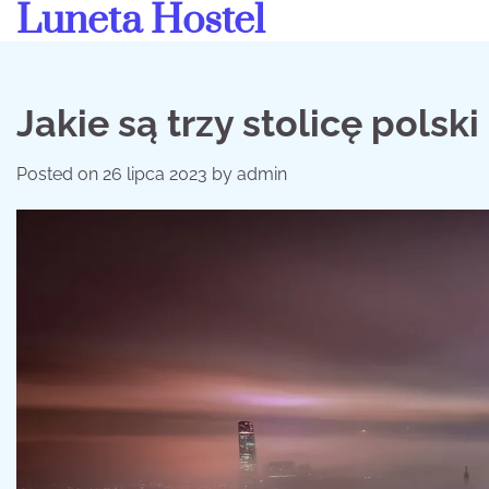
Luneta Hostel
Skip
to
content
Jakie są trzy stolicę polski
Posted on
26 lipca 2023
by
admin