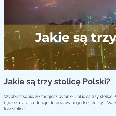
Jakie są trzy stolicę Polski?
Wyobraź sobie, że zadajesz pytanie: „Jakie są trzy stolic
będzie miało tendencję do podawania jednej stolicy – Wars
trzy stolice.