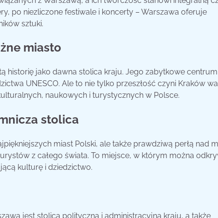
związanych z Warszawą, a ich twórczość stanowi integralną c
y, po niezliczone festiwale i koncerty – Warszawa oferuje
ików sztuki.
ażne miasto
ą historię jako dawna stolica kraju. Jego zabytkowe centrum
iedzictwa UNESCO. Ale to nie tylko przeszłość czyni Kraków 
ulturalnych, naukowych i turystycznych w Polsce.
emnicza stolica
ajpiękniejszych miast Polski, ale także prawdziwą perłą nad 
e turystów z całego świata. To miejsce, w którym można odkr
ącą kulturę i dziedzictwo.
wa jest stolicą polityczną i administracyjną kraju, a także