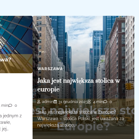
WARSZAWA
Jaka jest największa stolica w
europie
admin
31 grudnia 2023
4 min
0
 min
0
Jaka jest największa stolica w Europie?
a jednym z
Warszawa – stolica Polski, jest uważana za
zawie,
największą stolicę…
jej…