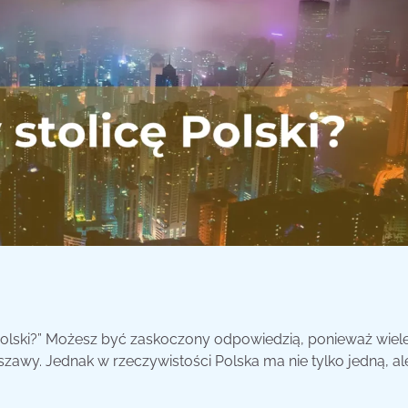
e Polski?” Możesz być zaskoczony odpowiedzią, ponieważ wiel
zawy. Jednak w rzeczywistości Polska ma nie tylko jedną, al