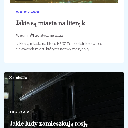
WARSZAWA
Jakie są miasta na literę k
admin
20 stycznia 2024
Jakie są miasta na literę K? W Polsce istnieje wiele
ciekawych miast, których nazwy zaczynają…
3 min
0
HISTORIA
Jakie ludy zamieszkują rosję