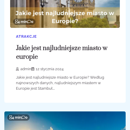
4 min
0
ATRAKCJE
Jakie jest najludniejsze miasto w
europie
admin
12 stycznia 2024
Jakie jest najludniejsze miasto w Europie? Według
najnowszych danych, najludniejszym miastem w
Europie jest Stambuł.…
4 min
0