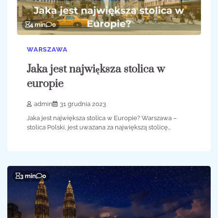
4 min
0
WARSZAWA
Jaka jest największa stolica w
europie
admin
31 grudnia 2023
Jaka jest największa stolica w Europie? Warszawa –
stolica Polski, jest uważana za największą stolicę…
3 min
0