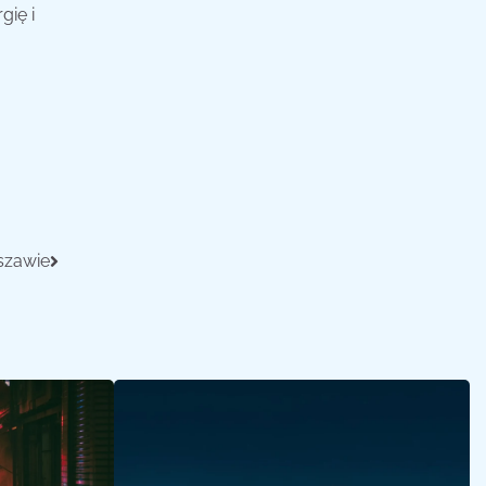
gię i
szawie