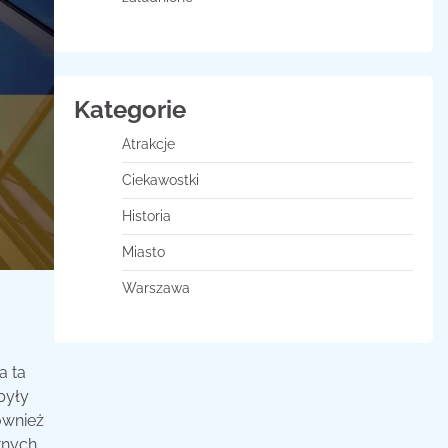
Kategorie
Atrakcje
Ciekawostki
Historia
Miasto
Warszawa
a ta
były
ównież
knych