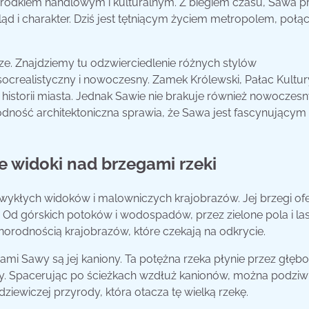
ośrodkiem handlowym i kulturalnym. Z biegiem czasu, Sawa p
ląd i charakter. Dziś jest tętniącym życiem metropolem, poł
ze. Znajdziemy tu odzwierciedlenie różnych stylów
 socrealistyczny i nowoczesny. Zamek Królewski, Pałac Kultury
historii miasta. Jednak Sawie nie brakuje również nowoczes
rodność architektoniczna sprawia, że Sawa jest fascynującym
łe widoki nad brzegami rzeki
ezwykłych widoków i malowniczych krajobrazów. Jej brzegi of
 Od górskich potoków i wodospadów, przez zielone pola i las
norodnością krajobrazów, które czekają na odkrycie.
i Sawy są jej kaniony. Ta potężna rzeka płynie przez głębo
fy. Spacerując po ścieżkach wzdłuż kanionów, można podziw
dziewiczej przyrody, która otacza tę wielką rzekę.