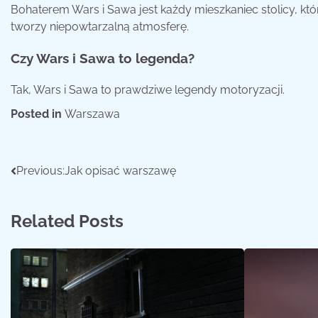
Bohaterem Wars i Sawa jest każdy mieszkaniec stolicy, któ
tworzy niepowtarzalną atmosferę.
Czy Wars i Sawa to legenda?
Tak, Wars i Sawa to prawdziwe legendy motoryzacji.
Posted in
Warszawa
Nawigacja
Previous:
Jak opisać warszawę
wpisu
Related Posts