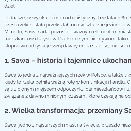
dzieł.
Jednakże, w wyniku działań urbanistycznych w latach 60. 
część rzeki została przekształcona w sztuczne jezioro, a 
Mimo to, Sawa nadal pozostaje ważnym elementem miasta,
mieszkańców i turystów. Dzięki różnym inicjatywom, taki
stopniowo odzyskuje swój dawny urok i staje się miejscem
1. Sawa – historia i tajemnice ukocha
Sawa to jedna z najważniejszych rzek w Polsce, a także u
kiedy to rzeka pełniła ważną rolę w komunikacji i handlu. 
są ulubionym miejscem odpoczynku dla mieszkańców i tur
związane z dawno minionymi czasami, które czekają na od
2. Wielka transformacja: przemiany S
Sawa, jedno z najstarszych miast na świecie, przeszło ni