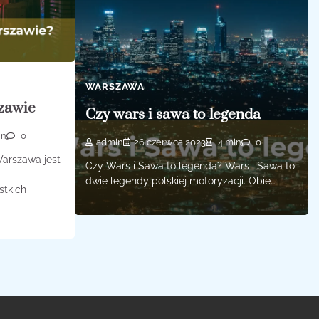
WARSZAWA
szawie
Czy wars i sawa to legenda
in
0
admin
26 czerwca 2023
4 min
0
Warszawa jest
Czy Wars i Sawa to legenda? Wars i Sawa to
dwie legendy polskiej motoryzacji. Obie…
stkich