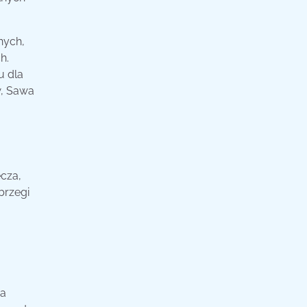
nych,
h.
u dla
w, Sawa
ecza,
brzegi
ła