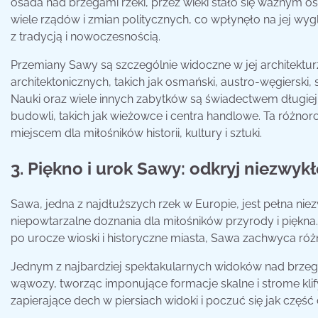
osada nad brzegami rzeki, przez wieki stało się ważnym 
wiele rządów i zmian politycznych, co wpłynęło na jej wyg
z tradycją i nowoczesnością.
Przemiany Sawy są szczególnie widoczne w jej architektur
architektonicznych, takich jak osmański, austro-węgierski,
Nauki oraz wiele innych zabytków są świadectwem długiej 
budowli, takich jak wieżowce i centra handlowe. Ta różno
miejscem dla miłośników historii, kultury i sztuki.
3. Piękno i urok Sawy: odkryj niezwyk
Sawa, jedna z najdłuższych rzek w Europie, jest pełna ni
niepowtarzalne doznania dla miłośników przyrody i piękna.
po urocze wioski i historyczne miasta, Sawa zachwyca róż
Jednym z najbardziej spektakularnych widoków nad brzegam
wąwozy, tworząc imponujące formacje skalne i strome kli
zapierające dech w piersiach widoki i poczuć się jak część 