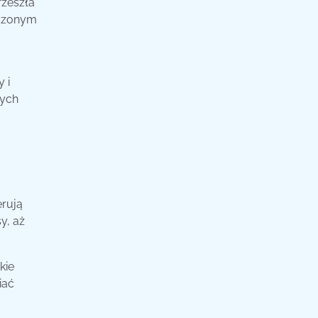
rzeszła
ączonym
 i
nych
erują
y, aż
kie
iać