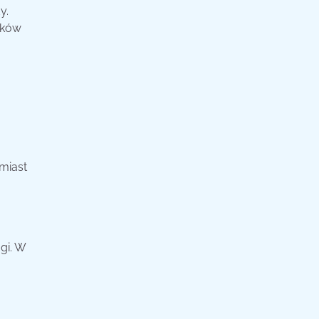
y.
ików
miast
gi. W