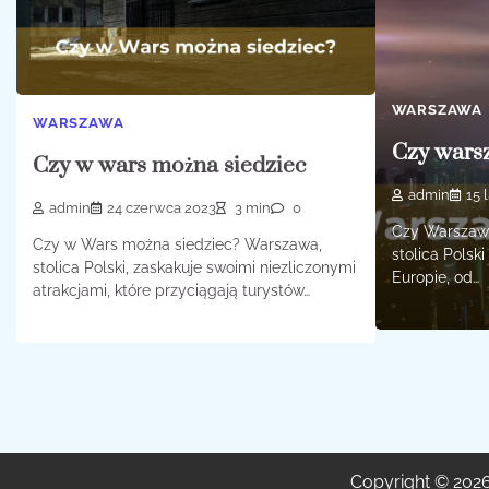
WARSZAWA
WARSZAWA
Czy warsz
Czy w wars można siedziec
admin
15 
admin
24 czerwca 2023
3 min
0
Czy Warszawa
Czy w Wars można siedziec? Warszawa,
stolica Polsk
stolica Polski, zaskakuje swoimi niezliczonymi
Europie, od…
atrakcjami, które przyciągają turystów…
Copyright © 202