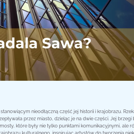
anowiącym nieodłączną część jej historii i krajobrazu. Rzek
epływała przez miasto, dzieląc je na dwie części. Jej brzegi 
e mosty, które były nie tylko punktami komunikacyjnymi, ale r
jobrazu kulturalnego, inspirując artystów do tworzenia pię