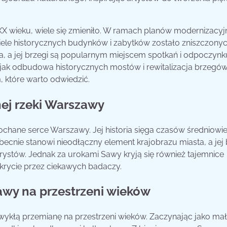
XX wieku, wiele się zmieniło. W ramach planów modernizacyj
wiele historycznych budynków i zabytków zostało zniszczonyc
 a jej brzegi są popularnym miejscem spotkań i odpoczynk
m jak odbudowa historycznych mostów i rewitalizacja brzegó
, które warto odwiedzić.
nej rzeki Warszawy
kochane serce Warszawy. Jej historia sięga czasów średniowi
Obecnie stanowi nieodłączny element krajobrazu miasta, a jej 
ystów. Jednak za urokami Sawy kryją się również tajemnice
krycie przez ciekawych badaczy.
awy na przestrzeni wieków
ezwykłą przemianę na przestrzeni wieków. Zaczynając jako ma