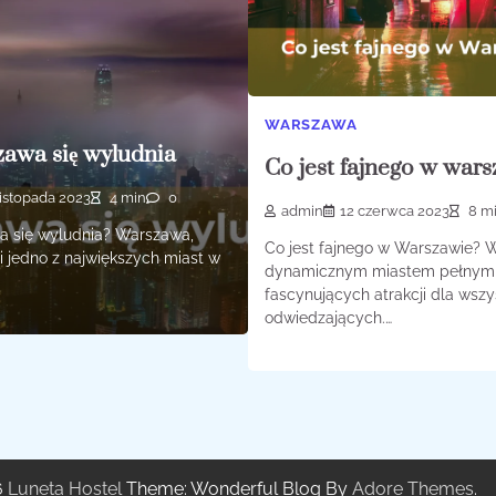
WARSZAWA
awa się wyludnia
Co jest fajnego w war
listopada 2023
4 min
0
admin
12 czerwca 2023
8 m
 się wyludnia? Warszawa,
Co jest fajnego w Warszawie? 
i i jedno z największych miast w
dynamicznym miastem pełnym
fascynujących atrakcji dla wszy
odwiedzających.…
6
Luneta Hostel
Theme: Wonderful Blog By
Adore Themes
.