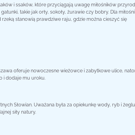
aków i ssaków, które przyciągają uwagę miłośników przyrod
unki, takie jak orły, sokoły, żurawie czy bobry. Dla miłośn
d rzeką stanowią prawdziwe raju, gdzie można cieszyć się
szawa oferuje nowoczesne wieżowce i zabytkowe ulice, nato
to i dodaje mu uroku.
ytnych Słowian. Uważana była za opiekunkę wody, ryb i żeglu
jnej siły natury.