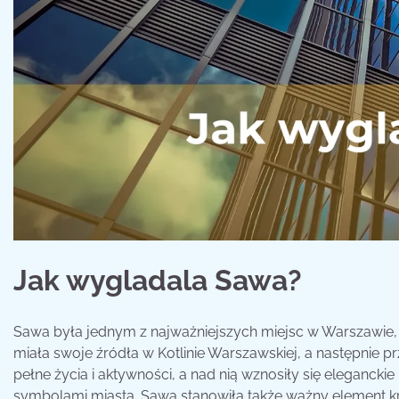
Jak wygladala Sawa?
Sawa była jednym z najważniejszych miejsc w Warszawie, st
miała swoje źródła w Kotlinie Warszawskiej, a następnie prz
pełne życia i aktywności, a nad nią wznosiły się elegancki
symbolami miasta. Sawa stanowiła także ważny element kra