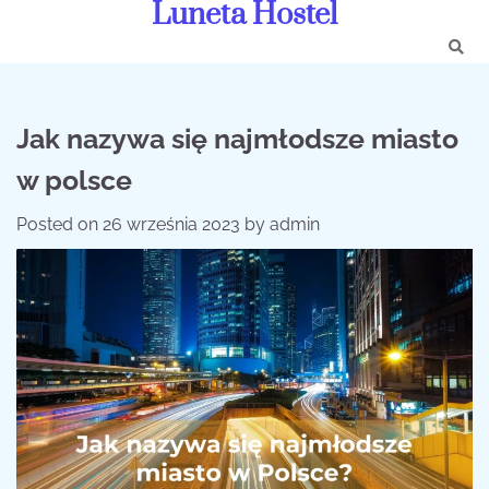
Luneta Hostel
Skip
to
content
Jak nazywa się najmłodsze miasto
w polsce
Posted on
26 września 2023
by
admin