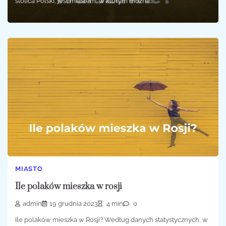
stolica Polski, jest miastem, w którym można…
MIASTO
Ile polaków mieszka w rosji
admin
19 grudnia 2023
4 min
0
Ile polaków mieszka w Rosji? Według danych statystycznych, w