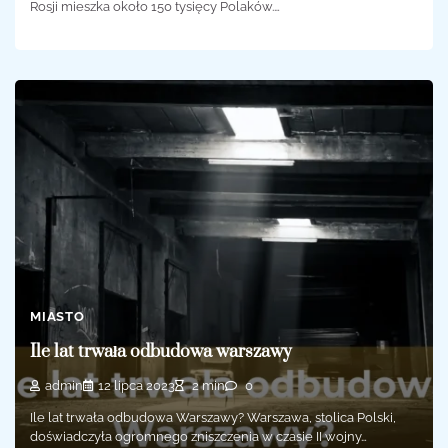
Rosji mieszka około 150 tysięcy Polaków.…
MIASTO
Ile lat trwała odbudowa warszawy
admin
12 lipca 2023
2 min
0
Ile lat trwała odbudowa Warszawy? Warszawa, stolica Polski,
doświadczyła ogromnego zniszczenia w czasie II wojny…