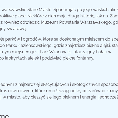
t warszawskie Stare Miasto. Spacerując po jego wąskich ulic
kliwe place. Niektóre z nich mają długą historię, jak np. Za
ożesz również odwiedzić Muzeum Powstania Warszawskiego, gd
jny światowej.
wiele parków i ogrodów, które są doskonałym miejscem do sp
o Parku Łazienkowskiego, gdzie znajdziesz piękne alejki, sta
rnym miejscem jest Park Wilanowski, otaczający Pałac w
labiryntach alejek i podziwiać piękne fontanny.
ednym z najbardziej ekscytujących i ekologicznych sposob
 tras rowerowych, które umożliwiają odkrycie zarówno znan
j w miasto, aby cieszyć się jego pięknem i energią, jednocze
zne