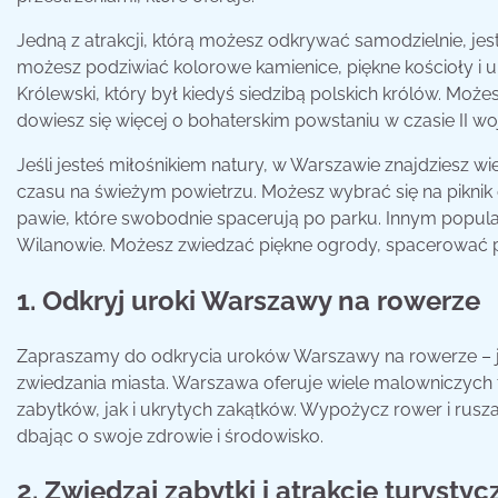
Jedną z atrakcji, którą możesz odkrywać samodzielnie, jes
możesz podziwiać kolorowe kamienice, piękne kościoły i uro
Królewski, który był kiedyś siedzibą polskich królów. M
dowiesz się więcej o bohaterskim powstaniu w czasie II wo
Jeśli jesteś miłośnikiem natury, w Warszawie znajdziesz 
czasu na świeżym powietrzu. Możesz wybrać się na piknik d
pawie, które swobodnie spacerują po parku. Innym popula
Wilanowie. Możesz zwiedzać piękne ogrody, spacerować po 
1. Odkryj uroki Warszawy na rowerze
Zapraszamy do odkrycia uroków Warszawy na rowerze – j
zwiedzania miasta. Warszawa oferuje wiele malowniczych
zabytków, jak i ukrytych zakątków. Wypożycz rower i rusza
dbając o swoje zdrowie i środowisko.
2. Zwiedzaj zabytki i atrakcje turystyc