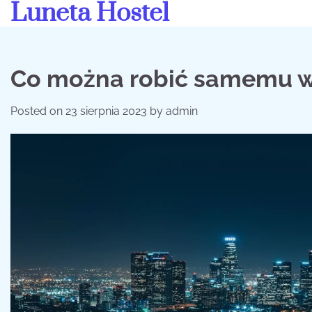
Luneta Hostel
Skip
to
content
Co można robić samemu w
Posted on
23 sierpnia 2023
by
admin