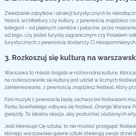
Zwiedzanie zabytków i atrakcji turystycznych to nieodłącz
historii, architektury czy kultury, z pewnością znajdziesz c
kategorii – od pięknych zamków i pałaców, przez malownicz
od tego, czy jesteś turystą zagranicznym czy Polakiem od
turystycznych z pewnością dostarczy Ci niezapomnianych
3. Rozkoszuj się kulturą na warszawsk
Warszawa to miasto bogate w różnorodną kulturę, która 
na rozkoszowanie się kulturą jest udział w licznych festi
zainteresowania, z pewnością znajdziesz festiwal, który pr
Fani muzyki z pewnością będą zachwyceni festiwalami m
Parku Sowińskiego odbywa się festiwal „Orange Warsaw Fes
gwiazdy. To idealna okazja, aby posłuchać ulubionych ar
Jeśli interesuje Cię sztuka, to nie możesz przegapić fest
którego warszawskie galerie sztuki otwierają swoje drzwi