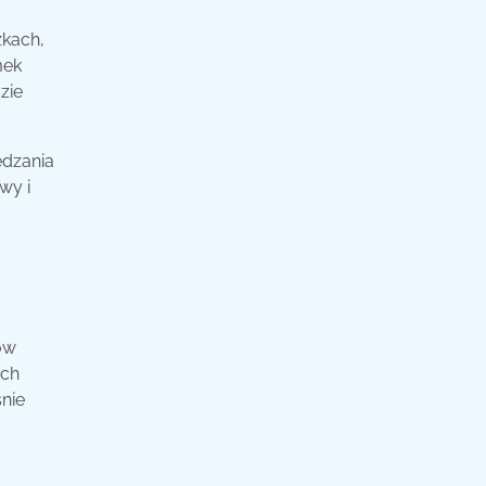
zkach,
mek
zie
ędzania
wy i
ów
ych
śnie