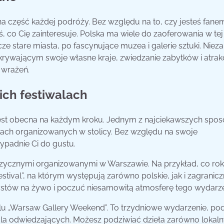
na część każdej podróży. Bez względu na to, czy jesteś fane
oś, co Cię zainteresuje. Polska ma wiele do zaoferowania w tej
e stare miasta, po fascynujące muzea i galerie sztuki. Nieza
krywającym swoje własne kraje, zwiedzanie zabytków i atrakc
 wrażeń.
ich festiwalach
jest obecna na każdym kroku. Jednym z najciekawszych spo
walach organizowanych w stolicy. Bez względu na swoje
zypadnie Ci do gustu.
uzycznymi organizowanymi w Warszawie. Na przykład, co ro
tival”, na którym występują zarówno polskie, jak i zagranic
tystów na żywo i poczuć niesamowitą atmosferę tego wydarze
iwalu „Warsaw Gallery Weekend”. To trzydniowe wydarzenie, po
 dla odwiedzających. Możesz podziwiać dzieła zarówno lokal