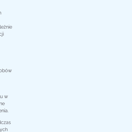
m
leżnie
ji
sobów
ku w
zne
nia.
dczas
nych