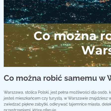
Co można robić samemu w 
Warszawa, stolica Polski, jest pełna możliwości dla osób, 
jesteś mieszkańcem czy turystą, w Warszawie znajdziesz w
zwiedzać piękne zabytki, odkrywać tajemnice miasta, delek
przestrzeniami, które oferuje.