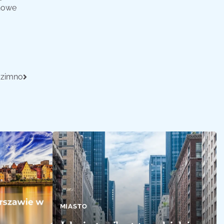
 nowe
 zimno
MIASTO