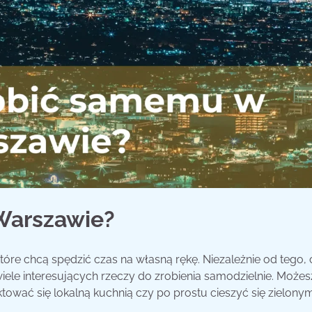
Warszawie?
które chcą spędzić czas na własną rękę. Niezależnie od tego, 
iele interesujących rzeczy do zrobienia samodzielnie. Możes
tować się lokalną kuchnią czy po prostu cieszyć się zielonym